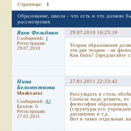
Страницы:
1
Образование, школа - что есть и что должно б
рассмотрения
Яков Фельдман
29.07.2010 16:25:19
Сообщений:
1
Регистрация:
Теория образования долж
29.07.2010
эти две теории - на фило
Как быть? (предлагайте 
Нина
27.01.2011 22:33:42
Беломестнова
Moderator
Рассуждать в столь обоб
Сначала надо решить, из 
Сообщений:
82
философии образования, 
Баллов:
6
(структуры его учрежден
Регистрация:
дисциплин и т.д.
27.01.2011
Вот в таких отдельных н